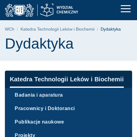
Dydaktyka | Wydział
Przejdź
Przejdź
Przejdź
do
do
do
menu
wyszukiwarki
treści
głównego
Ścieżka nawigacyjna
WCh
Katedra Technologii Leków i Biochemii
Dydaktyka
Treść strony
Dydaktyka
Nawigacja
Katedra Technologii Leków i Biochemii
Badania i aparatura
Pracownicy i Doktoranci
Publikacje naukowe
Projekty