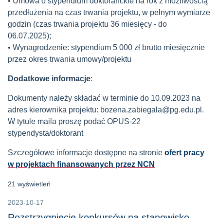
• Umowa o stypendium doktoranckie na rok z możliwością
przedłużenia na czas trwania projektu, w pełnym wymiarze
godzin (czas trwania projektu 36 miesięcy - do
06.07.2025);
• Wynagrodzenie: stypendium 5 000 zł brutto miesięcznie
przez okres trwania umowy/projektu
Dodatkowe informacje
:
Dokumenty należy składać w terminie do 10.09.2023 na
adres kierownika projektu: bozena.zabiegala@pg.edu.pl.
W tytule maila proszę podać OPUS-22
stypendysta/doktorant
Szczegółowe informacje dostępne na stronie
ofert pracy
w projektach finansowanych przez NCN
21 wyświetleń
2023-10-17
Rozstrzygnięcie konkursów na stanowisko