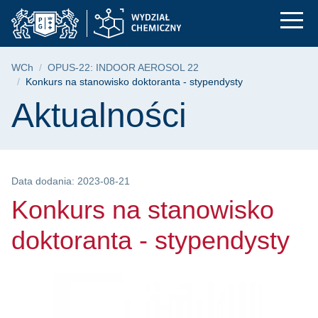
Konkurs na stanowisk
Przejdź
Przejdź
Przejdź
do
do
do
menu
wyszukiwarki
treści
głównego
Ścieżka nawigacyjna
WCh
OPUS-22: INDOOR AEROSOL 22
Konkurs na stanowisko doktoranta - stypendysty
Treść strony
Aktualności
Data dodania: 2023-08-21
Konkurs na stanowisko
doktoranta - stypendysty