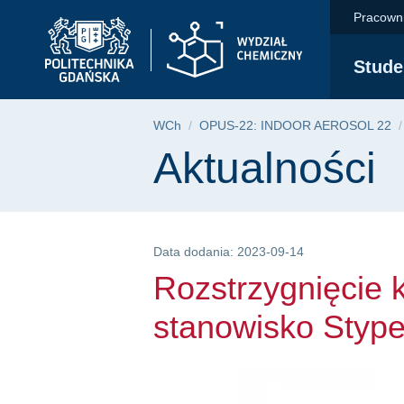
Rozstrzygnięcie kon
Przejdź
Przejdź
Przejdź
Pracown
do
do
do
menu
wyszukiwarki
treści
Stude
głównego
Ścieżka nawigac
WCh
OPUS-22: INDOOR AEROSOL 22
Treść strony
Aktualności
Data dodania: 2023-09-14
Rozstrzygnięcie 
stanowisko Stype