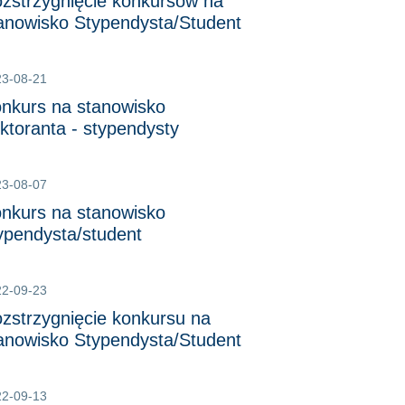
zstrzygnięcie konkursów na
anowisko Stypendysta/Student
23-08-21
nkurs na stanowisko
ktoranta - stypendysty
23-08-07
nkurs na stanowisko
ypendysta/student
22-09-23
zstrzygnięcie konkursu na
anowisko Stypendysta/Student
22-09-13