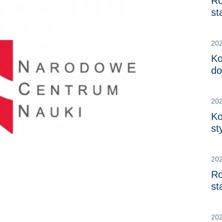
Ro
st
20
Ko
do
20
Ko
st
20
Ro
st
20