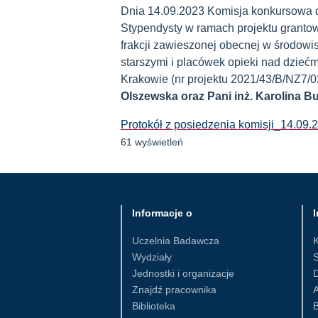
Dnia 14.09.2023 Komisja konkursowa 
Stypendysty w ramach projektu grant
frakcji zawieszonej obecnej w środow
starszymi i placówek opieki nad dziećm
Krakowie (nr projektu 2021/43/B/NZ7/
Olszewska oraz Pani inż. Karolina 
Protokół z posiedzenia komisji_14.09.
61 wyświetleń
Informacje o
I
Uczelnia Badawcza
Wydziały
S
Jednostki i organizacje
D
Znajdź pracownika
Biblioteka
B