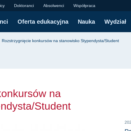
kursów na stanowisko
icy
Doktoranci
Absolwenci
Współpraca
nci
Oferta edukacyjna
Nauka
Wydział
yjna
Rozstrzygnięcie konkursów na stanowisko Stypendysta/Student
konkursów na
ndysta/Student
20