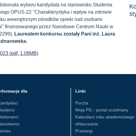
dokonała wyboru kandydata na stanowisko Studenta
Ko
owego OPUS-22 "
Charakterystyka i wpływ na zdrowie
st
isku wewnętrznym ośrodków opieki nad osobami
i"
finansowanego przez Narodowe Centrum Nauki w
02299).
Laureatem konkursu zostały Pani inż. Laura
Budnarowska.
2023 (pdf, 1.08MB)
nformacje dla
Linki
Kandydaci
Poczta
tudenci
Moja PG - portal uczelniany
oktoranci
Kalendarz roku akademickiego
Absolwenci
eNauczanie
iznes
Przetargi