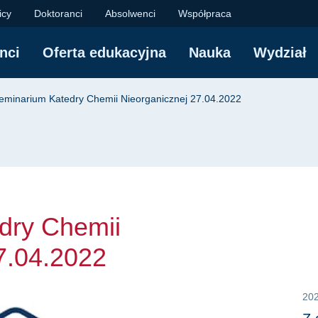
Chemii Nieorganiczne
icy
Doktoranci
Absolwenci
Współpraca
nci
Oferta edukacyjna
Nauka
Wydział
yjna
eminarium Katedry Chemii Nieorganicznej 27.04.2022
dry Chemii
7.04.2022
20