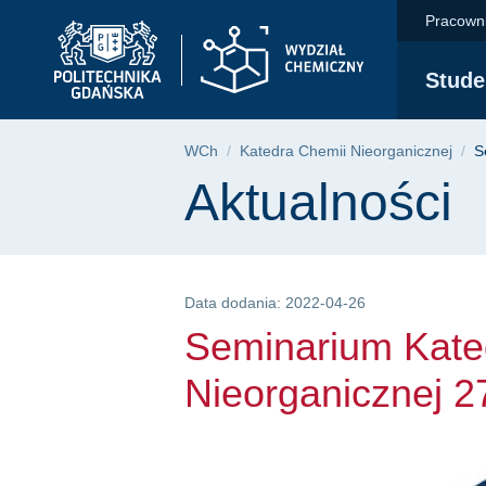
Seminarium Katedry 
Przejdź
Przejdź
Przejdź
Pracown
do
do
do
menu
wyszukiwarki
treści
Stude
głównego
Ścieżka nawigac
WCh
Katedra Chemii Nieorganicznej
S
Treść strony
Aktualności
Data dodania: 2022-04-26
Seminarium Kate
Nieorganicznej 2