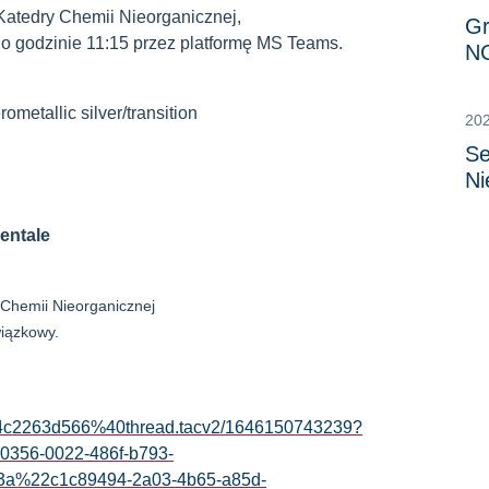
atedry Chemii Nieorganicznej,
Gr
 o godzinie 11:15 przez platformę MS Teams.
N
rometallic silver/transition
20
Se
Ni
entale
Chemii Nieorganicznej
iązkowy.
4c2263d566%40thread.tacv2/1646150743239?
356-0022-486f-b793-
%22c1c89494-2a03-4b65-a85d-