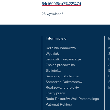
64cf609f6ca7%22%7d
23 wyświetleń
Informacje o
I
Uczelnia Badawcza
Wydziały
S
Jednostki i organizacje
D
Znajdź pracownika
Biblioteka
B
Samorząd Studentów
Samorząd Doktorantów
S
Realizowane projekty
Oferty pracy
Rada Rektorów Woj. Pomorskiego
Patronat Rektora