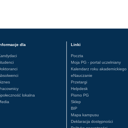
nformacje dla
Linki
Kandydaci
Poczta
tudenci
Moja PG - portal uczelniany
oktoranci
Kalendarz roku akademickiego
Absolwenci
eNauczanie
iznes
Przetargi
Pracownicy
Helpdesk
połeczność lokalna
Pismo PG
Media
Sklep
BIP
Mapa kampusu
Deklaracja dostępności