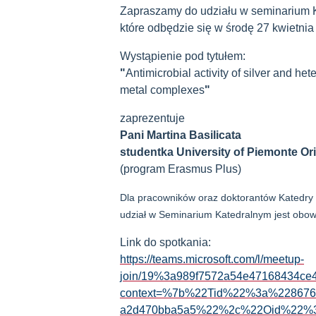
Zapraszamy do udziału w seminarium K
które odbędzie się w środę 27 kwietnia
Wystąpienie pod tytułem:
"
Antimicrobial activity of silver and hete
metal complexes
"
zaprezentuje
Pani Martina Basilicata
studentka University of Piemonte Ori
(program Erasmus Plus)
Dla pracowników oraz doktorantów Katedry 
udział w Seminarium Katedralnym jest obow
Link do spotkania:
https://teams.microsoft.com/l/meetup-
join/19%3a989f7572a54e47168434ce
context=%7b%22Tid%22%3a%2286760
a2d470bba5a5%22%2c%22Oid%22%3a