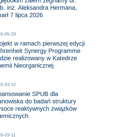
głębokim żalem żegnamy dr.
b. inż. Aleksandra Hermana,
arł 7 lipca 2026
26-05-29
ojekt w ramach pierwszej edycji
hrenheit Synergy Programme
dzie realizowany w Katedrze
emii Nieorganicznej
26-03-12
nansowanie SPUB dla
anowiska do badań struktury
soce reaktywnych związków
emicznych
6-03-11