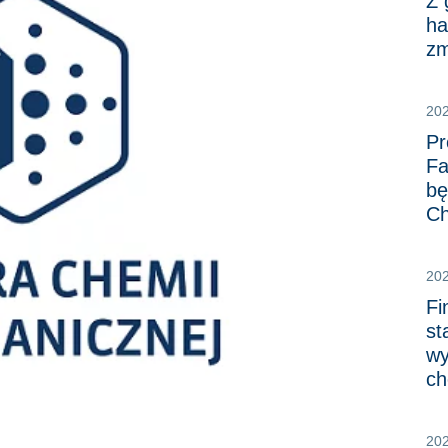
Z 
ha
zm
20
Pr
Fa
bę
Ch
20
Fi
st
wy
ch
202