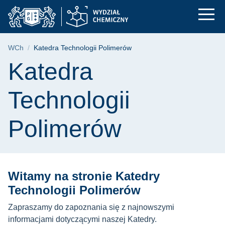
Katedra Technologii 
Przejdź
Przejdź
Przejdź
do
do
do
menu
wyszukiwarki
treści
głównego
Ścieżka nawigacyjna
WCh
Katedra Technologii Polimerów
Treść strony
Katedra
Technologii
Polimerów
Witamy na stronie Katedry
Technologii Polimerów
Zapraszamy do zapoznania się z najnowszymi
informacjami dotyczącymi naszej Katedry.