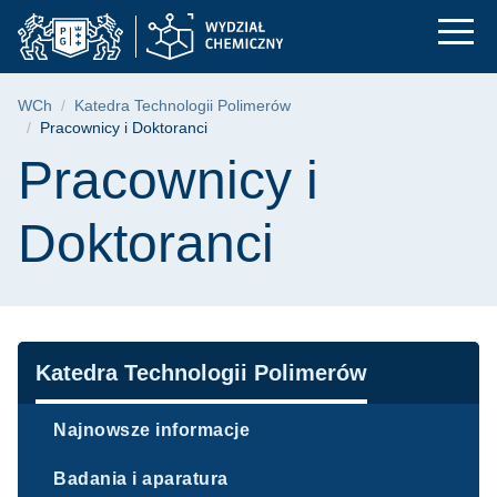
Pracownicy i Doktora
Przejdź
Przejdź
Przejdź
do
do
do
menu
wyszukiwarki
treści
głównego
Ścieżka nawigacyjna
WCh
Katedra Technologii Polimerów
Pracownicy i Doktoranci
Treść strony
Pracownicy i
Doktoranci
Nawigacja
Katedra Technologii Polimerów
Najnowsze informacje
Badania i aparatura