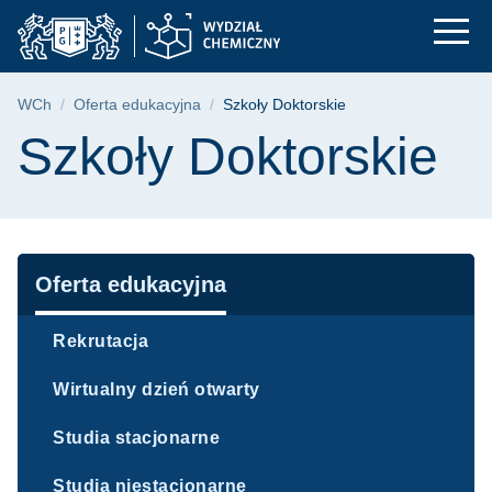
Szkoły Doktorskie | 
Przejdź
Przejdź
Przejdź
do
do
do
menu
wyszukiwarki
treści
głównego
Ścieżka nawigacyjna
WCh
Oferta edukacyjna
Szkoły Doktorskie
Treść strony
Szkoły Doktorskie
Nawigacja
Oferta edukacyjna
Rekrutacja
Wirtualny dzień otwarty
Studia stacjonarne
Studia niestacjonarne