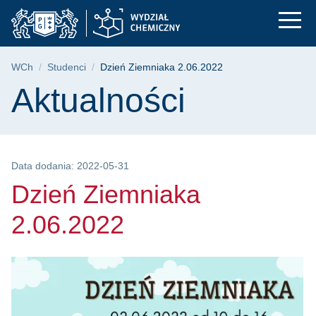
Dzień Ziemniaka 2.0
Przejdź
Przejdź
Przejdź
do
do
do
menu
wyszukiwarki
treści
głównego
Ścieżka nawigacyjna
WCh
Studenci
Dzień Ziemniaka 2.06.2022
Treść strony
Aktualności
Data dodania: 2022-05-31
Dzień Ziemniaka
2.06.2022