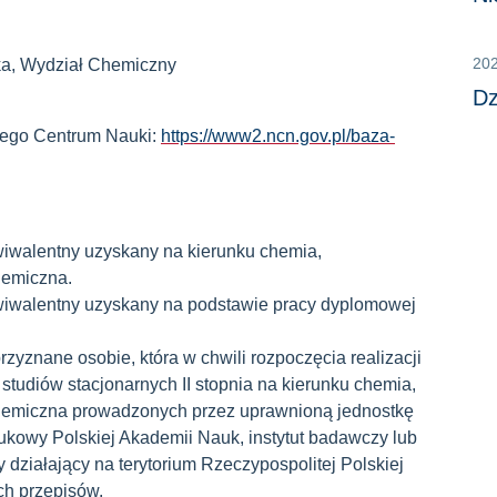
20
ka, Wydział Chemiczny
Dz
wego Centrum Nauki:
https://www2.ncn.gov.pl/baza-
wiwalentny uzyskany na kierunku chemia,
hemiczna.
wiwalentny uzyskany na podstawie pracy dyplomowej
yznane osobie, która w chwili rozpoczęcia realizacji
studiów stacjonarnych II stopnia na kierunku chemia,
chemiczna prowadzonych przez uprawnioną jednostkę
naukowy Polskiej Akademii Nauk, instytut badawczy lub
działający na terytorium Rzeczypospolitej Polskiej
ch przepisów.