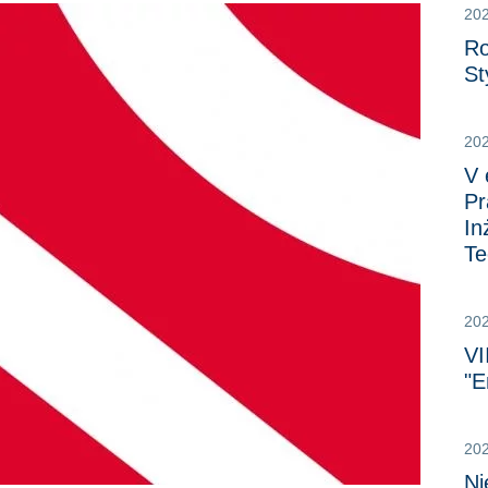
202
Ro
St
202
V 
Pr
In
Te
20
VI
"E
20
Ni