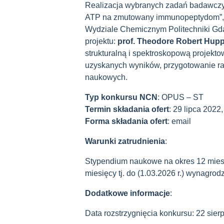
Realizacja wybranych zadań badawcz
ATP na zmutowany immunopeptydom”,
Wydziale Chemicznym Politechniki Gda
projektu:
prof. Theodore Robert Hup
strukturalną i spektroskopową projekto
uzyskanych wyników, przygotowanie rap
naukowych.
Typ konkursu NCN
: OPUS – ST
Termin składania ofert
: 29 lipca 2022
Forma składania ofert
: email
Warunki zatrudnienia
:
Stypendium naukowe na okres 12 mies
miesięcy tj. do (1.03.2026 r.) wynagrod
Dodatkowe informacje
:
Data rozstrzygnięcia konkursu: 22 sierp