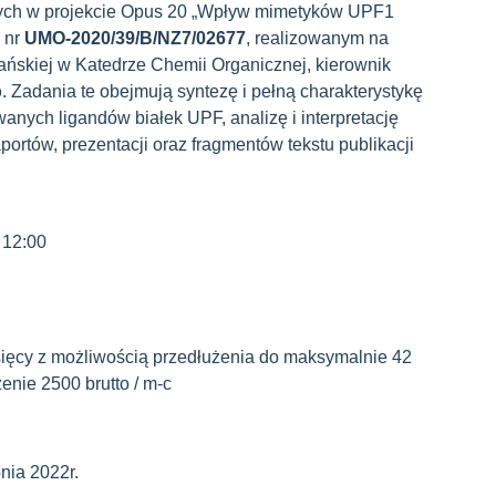
ych w projekcie Opus 20 „Wpływ mimetyków UPF1
 nr
UMO-2020/39/B/NZ7/02677
, realizowanym na
ńskiej w Katedrze Chemii Organicznej, kierownik
p
. Zadania te obejmują syntezę i pełną charakterystykę
wanych ligandów białek UPF, analizę i interpretację
ortów, prezentacji oraz fragmentów tekstu publikacji
, 12:00
ięcy z możliwością przedłużenia do maksymalnie 42
zenie 2500 brutto / m-c
nia 2022r.