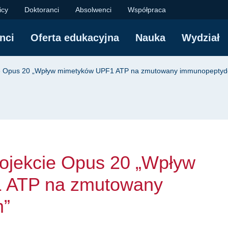
ekcie Opus 20 „Wpły
icy
Doktoranci
Absolwenci
Współpraca
nci
Oferta edukacyjna
Nauka
Wydział
yjna
cie Opus 20 „Wpływ mimetyków UPF1 ATP na zmutowany immunopepty
rojekcie Opus 20 „Wpływ
 ATP na zmutowany
m”