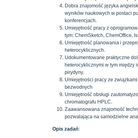
Dobra znajomość języka angielsk
wyników naukowych w postaci pub
konferencjach.
Umiejętność pracy z oprogramo
tym: ChemSketch, ChemOffice, Is
Umiejętność planowania i przep
heterocyklicznych.
Udokumentowane praktyczne dośw
heterocyklicznymi w tym między 
pirydyny.
Umiejętności pracy ze związkami
bezwodnych
Umiejętność obsługi zautomatyzo
chromatografu HPLC.
Zaawansowana znajomość techni
pozwalająca na samodzielne anal
Opis zadań
: