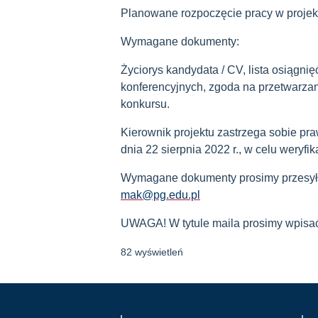
Planowane rozpoczęcie pracy w projekc
Wymagane dokumenty:
Życiorys kandydata / CV,
lista osiągni
konferencyjnych,
zgoda na przetwarza
konkursu
.
Kierownik projektu zastrzega sobie pr
dnia 22 sierpnia 2022 r., w celu weryfi
Wymagane dokumenty prosimy przesyła
mak@pg.edu.pl
UWAGA! W tytule maila prosimy wpisać
82 wyświetleń