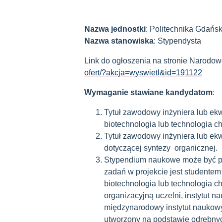
Nazwa jednostki
: Politechnika Gdańs
Nazwa stanowiska
: Stypendysta
Link do ogłoszenia na stronie Narodo
ofert/?akcja=wyswietl&id=191122
Wymaganie stawiane kandydatom
:
Tytuł zawodowy inżyniera lub ek
biotechnologia lub technologia c
Tytuł zawodowy inżyniera lub ek
dotyczącej syntezy organicznej.
Stypendium naukowe może być prz
zadań w projekcie jest studentem 
biotechnologia lub technologia 
organizacyjną uczelni, instytut 
międzynarodowy instytut naukowy 
utworzony na podstawie odrębny