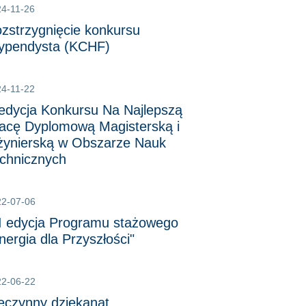
4-11-26
zstrzygnięcie konkursu
ypendysta (KCHF)
4-11-22
edycja Konkursu Na Najlepszą
acę Dyplomową Magisterską i
żynierską w Obszarze Nauk
chnicznych
22-07-06
I edycja Programu stażowego
nergia dla Przyszłości"
22-06-22
eczynny dziekanat