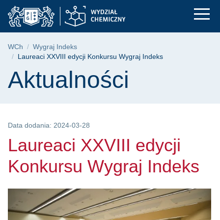
Laureaci XXVIII edyc
Przejdź
Przejdź
Przejdź
do
do
do
menu
wyszukiwarki
treści
głównego
Ścieżka nawigacyjna
WCh
Wygraj Indeks
Laureaci XXVIII edycji Konkursu Wygraj Indeks
Treść strony
Aktualności
Data dodania: 2024-03-28
Laureaci XXVIII edycji
Konkursu Wygraj Indeks