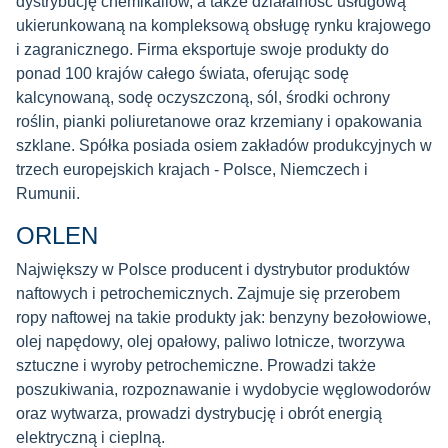
dystrybucję chemikaliów, a także działalność usługową
ukierunkowaną na kompleksową obsługę rynku krajowego
i zagranicznego. Firma eksportuje swoje produkty do
ponad 100 krajów całego świata, oferując sodę
kalcynowaną, sodę oczyszczoną, sól, środki ochrony
roślin, pianki poliuretanowe oraz krzemiany i opakowania
szklane. Spółka posiada osiem zakładów produkcyjnych w
trzech europejskich krajach - Polsce, Niemczech i
Rumunii.
ORLEN
Największy w Polsce producent i dystrybutor produktów
naftowych i petrochemicznych. Zajmuje się przerobem
ropy naftowej na takie produkty jak: benzyny bezołowiowe,
olej napędowy, olej opałowy, paliwo lotnicze, tworzywa
sztuczne i wyroby petrochemiczne. Prowadzi także
poszukiwania, rozpoznawanie i wydobycie węglowodorów
oraz wytwarza, prowadzi dystrybucję i obrót energią
elektryczną i cieplną.