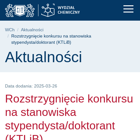
Rozstrzygnięcie konk
Przejdź
Przejdź
Przejdź
do
do
do
menu
wyszukiwarki
treści
głównego
Ścieżka nawigacyjna
WCh
Aktualności
Rozstrzygnięcie konkursu na stanowiska
stypendysta/doktorant (KTLiB)
Treść strony
Aktualności
Data dodania: 2025-03-26
Rozstrzygnięcie konkursu
na stanowiska
stypendysta/doktorant
(KTLiB)