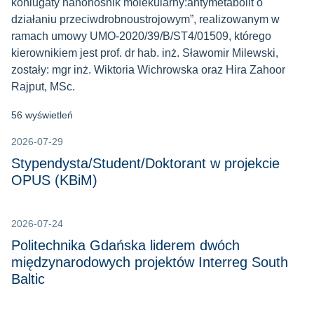
koniugaty nanonośnik molekularny:antymetabolit o
dzia
ł
aniu przeciwdrobnoustrojowym”, realizowanym w
ramach umowy UMO-2020/39/B/ST4/01509, którego
kierownikiem jest prof. dr hab. inż. S
ł
awomir Milewski,
zosta
ł
y: mgr inż. Wiktoria Wichrowska oraz Hira Zahoor
Rajput, MSc.
56 wyświetleń
2026-07-29
Stypendysta/Student/Doktorant w projekcie
OPUS (KBiM)
2026-07-24
Politechnika Gdańska liderem dwóch
międzynarodowych projektów Interreg South
Baltic