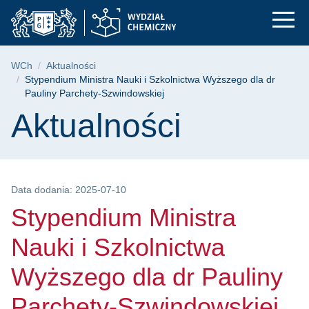
Stypendium Ministra 
Przejdź
Przejdź
Przejdź
do
do
do
menu
wyszukiwarki
treści
głównego
Ścieżka nawigacyjna
WCh
Aktualności
Stypendium Ministra Nauki i Szkolnictwa Wyższego dla dr
Pauliny Parchety-Szwindowskiej
Treść strony
Aktualności
Data dodania: 2025-07-10
Stypendium Ministra
Nauki i Szkolnictwa
Wyższego dla dr Pauliny
Parchety-Szwindowskiej