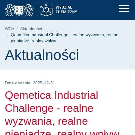
Qemetica Industrial 
Przejdź
Przejdź
Przejdź
do
do
do
menu
wyszukiwarki
treści
głównego
Ścieżka nawigacyjna
WCh
Aktualności
Qemetica Industrial Challenge - realne wyzwania, realne
pieniądze, realny wpływ
Treść strony
Aktualności
Data dodania: 2025-12-31
Qemetica Industrial
Challenge - realne
wyzwania, realne
pieniądze, realny wpływ