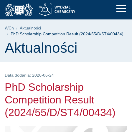
PhD Scholarship Com
Przejdź
Przejdź
Przejdź
do
do
do
menu
wyszukiwarki
treści
głównego
Ścieżka nawigacyjna
WCh
Aktualności
PhD Scholarship Competition Result (2024/55/D/ST4/00434)
Treść strony
Aktualności
Data dodania: 2026-06-24
PhD Scholarship
Competition Result
(2024/55/D/ST4/00434)