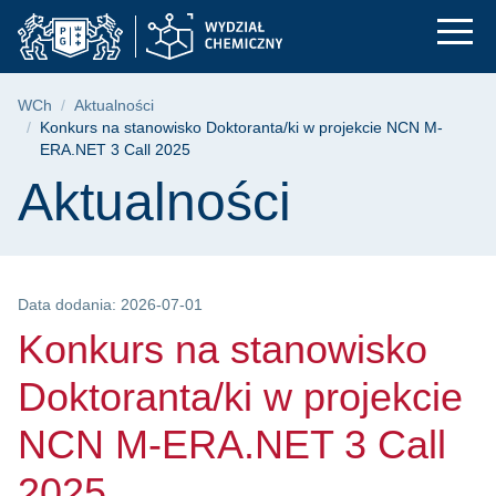
Konkurs na stanowis
Przejdź
Przejdź
Przejdź
do
do
do
menu
wyszukiwarki
treści
głównego
Ścieżka nawigacyjna
WCh
Aktualności
Konkurs na stanowisko Doktoranta/ki w projekcie NCN M-
ERA.NET 3 Call 2025
Treść strony
Aktualności
Data dodania: 2026-07-01
Konkurs na stanowisko
Doktoranta/ki w projekcie
NCN M-ERA.NET 3 Call
2025