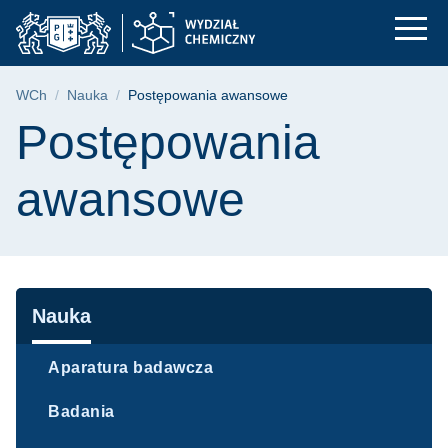
Postępowania awanso
Przejdź
Przejdź
Przejdź
do
do
do
menu
wyszukiwarki
treści
głównego
Ścieżka nawigacyjna
WCh
Nauka
Postępowania awansowe
Treść strony
Postępowania
awansowe
Nawigacja
Nauka
Aparatura badawcza
Badania