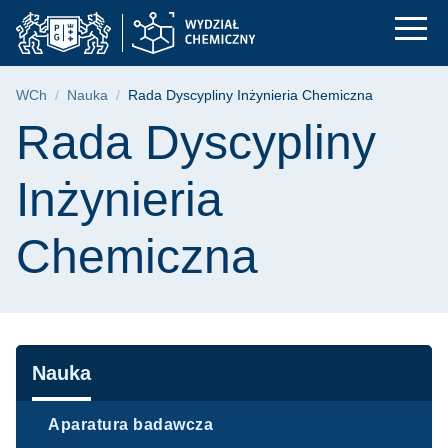
Rada Dyscypliny Inż
Przejdź
Przejdź
Przejdź
do
do
do
menu
wyszukiwarki
treści
głównego
Ścieżka nawigacyjna
WCh
Nauka
Rada Dyscypliny Inżynieria Chemiczna
Treść strony
Rada Dyscypliny
Inżynieria
Chemiczna
Nawigacja
Nauka
Aparatura badawcza