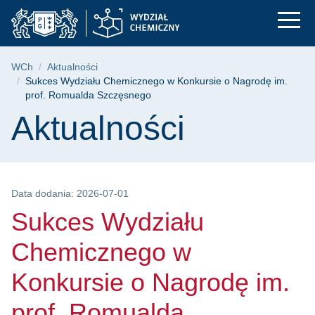
Sukces Wydziału Che
Przejdź
Przejdź
Przejdź
do
do
do
menu
wyszukiwarki
treści
głównego
Ścieżka nawigacyjna
WCh
Aktualności
Sukces Wydziału Chemicznego w Konkursie o Nagrodę im.
prof. Romualda Szczęsnego
Treść strony
Aktualności
Data dodania: 2026-07-01
Sukces Wydziału
Chemicznego w
Konkursie o Nagrodę im.
prof. Romualda