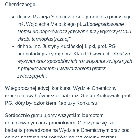
Chemicznego:
dr. inż. Macieja Sienkiewicza – promotora pracy mgr.
inż. Wojciecha Malottkiego pt.
„Biodegradowalne
słomki do napojów otrzymywane przy wykorzystaniu
skrobi termoplastycznej”
,
dr hab. inż. Justyny Kucińskiej-Lipki, prof. PG –
promotorki pracy mgr inż. Klaudii Gawin pt.
„Analiza
wyzwań oraz sposobów ich rozwiązania związanych
z projektowaniem i wytwarzaniem protez
zwierzęcych”
.
W tegorocznej edycji konkursu Wydział Chemiczny
reprezentował również dr hab. inż. Stefan Krakowiak, prof.
PG, który był członkiem Kapituły Konkursu.
Serdecznie gratulujemy wszystkim laureatom,
nominowanym oraz promotorom. Cieszymy się, że
badania prowadzone na Wydziale Chemicznym oraz pod
opieką naszych naukowców, po raz kolejny zostały