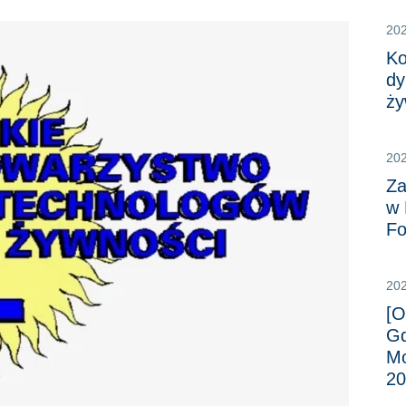
20
Ko
dy
ży
20
Za
w 
F
202
[O
Gd
Mo
20