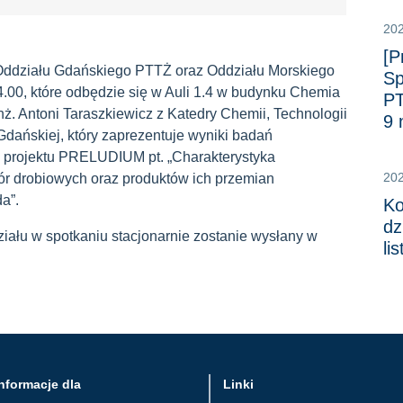
20
[P
Oddziału Gdańskiego PTTŻ oraz Oddziału Morskiego
Sp
4.00, które odbędzie się w Auli 1.4 w budynku Chemia
PT
nż. Antoni Taraszkiewicz z Katedry Chemii, Technologii
9 
 Gdańskiej, który zaprezentuje wyniki badań
i projektu PRELUDIUM pt. „Charakterystyka
20
ór drobiowych oraz produktów ich przemian
a”.
Ko
dz
ziału w spotkaniu stacjonarnie zostanie wysłany w
li
nformacje dla
Linki