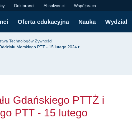
dańskiego PTTŻ i Odd
icy
Doktoranci
Absolwenci
Współpraca
nci
Oferta edukacyjna
Nauka
Wydział
yjna
ystwa Technologów Żywności
ddziału Morskiego PTT - 15 lutego 2024 r.
ału Gdańskiego PTTŻ i
go PTT - 15 lutego