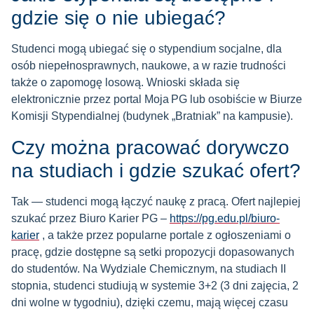
gdzie się o nie ubiegać?
Studenci mogą ubiegać się o stypendium socjalne, dla
osób niepełnosprawnych, naukowe, a w razie trudności
także o zapomogę losową. Wnioski składa się
elektronicznie przez portal Moja PG lub osobiście w Biurze
Komisji Stypendialnej (budynek „Bratniak” na kampusie).
Czy można pracować dorywczo
na studiach i gdzie szukać ofert?
Tak — studenci mogą łączyć naukę z pracą. Ofert najlepiej
szukać przez Biuro Karier PG –
https://pg.edu.pl/biuro-
karier
, a także przez popularne portale z ogłoszeniami o
pracę, gdzie dostępne są setki propozycji dopasowanych
do studentów. Na Wydziale Chemicznym, na studiach II
stopnia, studenci studiują w systemie 3+2 (3 dni zajęcia, 2
dni wolne w tygodniu), dzięki czemu, mają więcej czasu