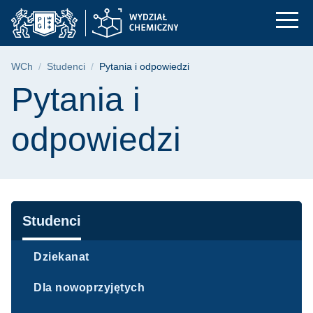
Pytania i odpowiedzi
Przejdź
Przejdź
Przejdź
do
do
do
menu
wyszukiwarki
treści
głównego
Ścieżka nawigacyjna
WCh
Studenci
Pytania i odpowiedzi
Treść strony
Pytania i
odpowiedzi
Nawigacja
Studenci
Dziekanat
Dla nowoprzyjętych