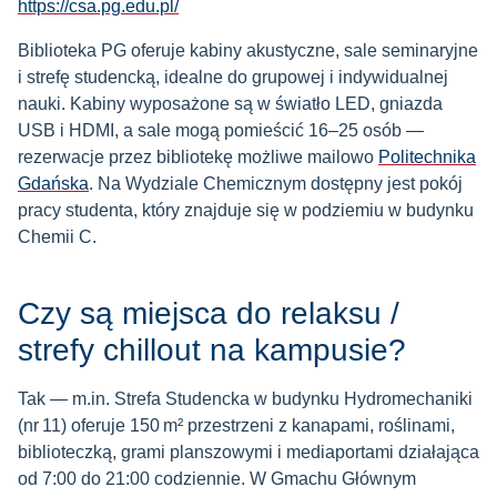
https://csa.pg.edu.pl/
Biblioteka PG oferuje kabiny akustyczne, sale seminaryjne
i strefę studencką, idealne do grupowej i indywidualnej
nauki. Kabiny wyposażone są w światło LED, gniazda
USB i HDMI, a sale mogą pomieścić 16–25 osób —
rezerwacje przez bibliotekę możliwe mailowo
Politechnika
Gdańska
. Na Wydziale Chemicznym dostępny jest pokój
pracy studenta, który znajduje się w podziemiu w budynku
Chemii C.
Czy są miejsca do relaksu /
strefy chillout na kampusie?
Tak — m.in. Strefa Studencka w budynku Hydromechaniki
(nr 11) oferuje 150 m² przestrzeni z kanapami, roślinami,
biblioteczką, grami planszowymi i mediaportami działająca
od 7:00 do 21:00 codziennie.
W Gmachu Głównym