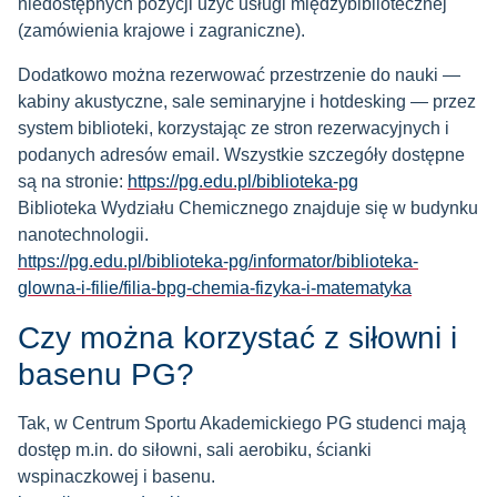
niedostępnych pozycji użyć usługi międzybibliotecznej
(zamówienia krajowe i zagraniczne).
Dodatkowo można rezerwować przestrzenie do nauki —
kabiny akustyczne, sale seminaryjne i hotdesking — przez
system biblioteki, korzystając ze stron rezerwacyjnych i
podanych adresów email. Wszystkie szczegóły dostępne
są na stronie:
https://pg.edu.pl/biblioteka-pg
Biblioteka Wydziału Chemicznego znajduje się w budynku
nanotechnologii.
https://pg.edu.pl/biblioteka-pg/informator/biblioteka-
glowna-i-filie/filia-bpg-chemia-fizyka-i-matematyka
Czy można korzystać z siłowni i
basenu PG?
Tak, w Centrum Sportu Akademickiego PG studenci mają
dostęp m.in. do siłowni, sali aerobiku, ścianki
wspinaczkowej i basenu.