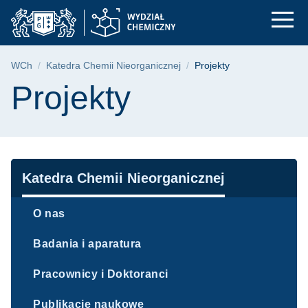
Projekty | Wydział C
Przejdź
Przejdź
Przejdź
do
do
do
menu
wyszukiwarki
treści
głównego
Ścieżka nawigacyjna
WCh
Katedra Chemii Nieorganicznej
Projekty
Treść strony
Projekty
Nawigacja
Katedra Chemii Nieorganicznej
O nas
Badania i aparatura
Pracownicy i Doktoranci
Publikacje naukowe