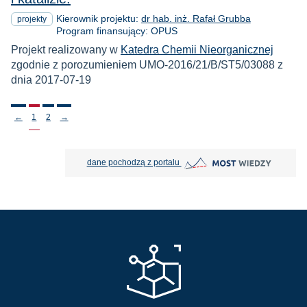
Kierownik projektu:
dr hab. inż. Rafał Grubba
projekty
Program finansujący: OPUS
Projekt realizowany w
Katedra Chemii Nieorganicznej
zgodnie z porozumieniem UMO-2016/21/B/ST5/03088 z
dnia 2017-07-19
Stronicowanie
←
1
2
→
MOST Wiedzy otwiera się w nowej
dane pochodzą z portalu