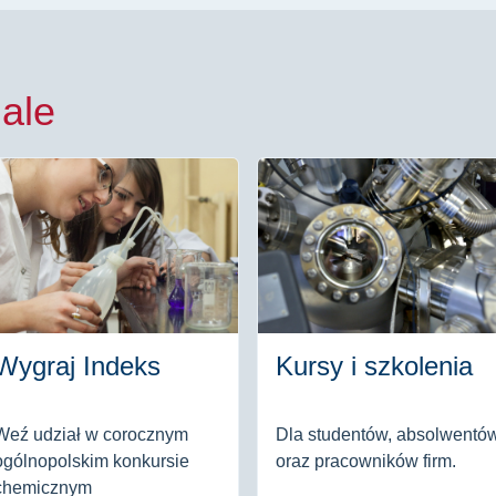
ale
Wygraj Indeks
Kursy i szkolenia
Weź udział w corocznym
Dla studentów, absolwentó
ogólnopolskim konkursie
oraz pracowników firm.
chemicznym