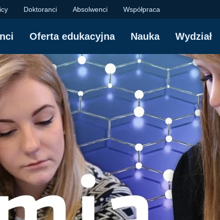
ział Chemiczny Polit
icy
Doktoranci
Absolwenci
Współpraca
nci
Oferta edukacyjna
Nauka
Wydział
i