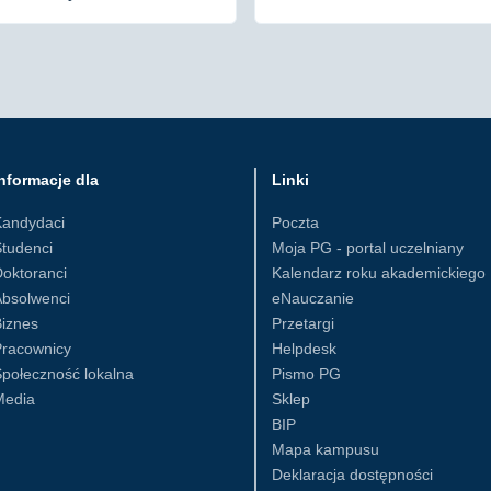
nformacje dla
Linki
Kandydaci
Poczta
tudenci
Moja PG - portal uczelniany
oktoranci
Kalendarz roku akademickiego
Absolwenci
eNauczanie
iznes
Przetargi
Pracownicy
Helpdesk
połeczność lokalna
Pismo PG
Media
Sklep
BIP
Mapa kampusu
Deklaracja dostępności