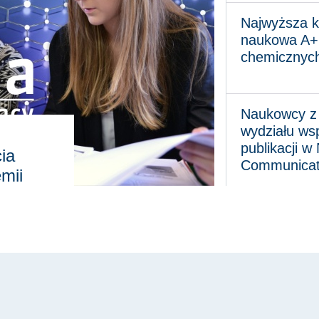
Najwyższa katego
Najwyższa k
naukowa A+ 
chemicznyc
Naukowcy z nasze
Naukowcy z
wydziału ws
publikacji w
ia
Communicat
mii