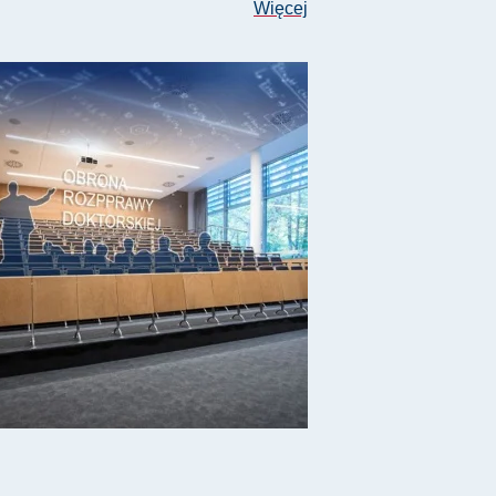
Więcej
usza Malusa