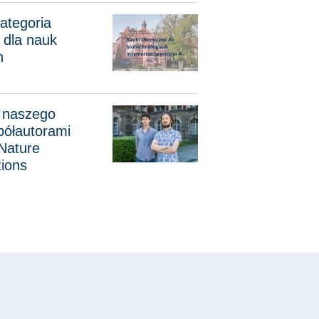
ria naukowa A+ dla nauk chemicznych
ategoria
dla nauk
h
go wydziału współautorami publikacji w Nature Communicatio
 naszego
półautorami
 Nature
ions