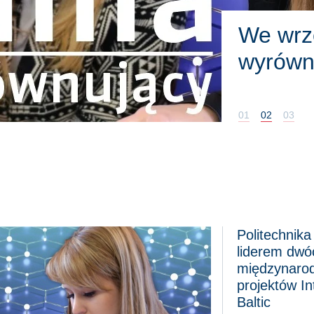
We wrze
wyrówn
01
02
03
Politechnik
ia wyrównujące wiedzę z chemii
Politechnika Gdań
liderem dwó
międzynaro
projektów In
Baltic