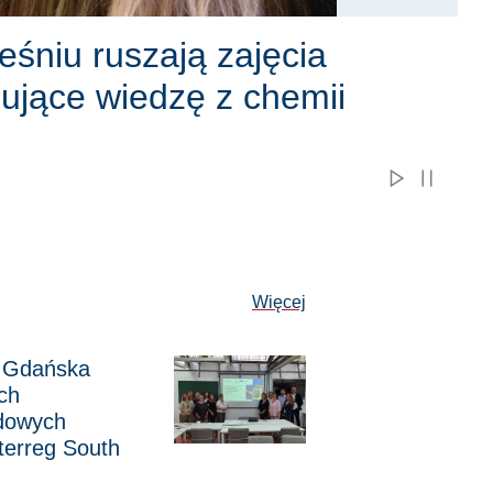
śniu ruszają zajęcia
ujące wiedzę z chemii
Aktualności
Więcej
a Gdańska
ska liderem dwóch międzynarodowych projektów Interreg South
ch
dowych
terreg South