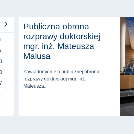
Publiczna obrona rozprawy doktorskiej mgr. inż. Mate
Publiczna obrona
rozprawy doktorskiej
N
mgr. inż. Mateusza
6
Malusa
3
Zawiadomienie o publicznej obronie
0
rozprawy doktorskiej mgr. inż.
7
Mateusza...
4
1