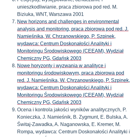
unieszkodliwianie, praca zbiorowa pod red. M.
Biziuka, WNT, Warszawa 2001
New horizons and challenges in environmental
analysis and monitoring, praca zbiorowa pod red. J.
Namieśnika, W. Chrzanowskiego, P. Szpinek,
wydawca: Centrum Doskonałości Analityki i
Monitoringu Środowiskowego (CEEAM), Wydział
Chemiczny PG, Gdańsk 2003
Nowe horyzonty i wyzwania w analityce i
monitoringu środowiskowym, praca zbiorowa pod
red. J. Namieśnika, W. Chrzanowskiego, P. Szpinek,
wydawca: Centrum Doskonałości Analityki i
Monitoringu Środowiskowego (CEEAM), Wydział
Chemiczny PG, Gdańsk 2003
Ocena i kontrola jakości wyników analitycznych, P.
Konieczka, J. Namieśnik, B. Zygmunt, E. Bulska, A.
Świtaj-Zawadka, A. Naganowska, E. Kremer, M.
Rompa, wydawca: Centrum Doskonałości Analityki i