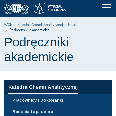
Podręczniki akademic
Przejdź
Przejdź
Przejdź
do
do
do
menu
wyszukiwarki
treści
głównego
Ścieżka nawigacyjna
WCh
Katedra Chemii Analitycznej
Nauka
Podręczniki akademickie
Treść strony
Podręczniki
akademickie
Nawigacja
Katedra Chemii Analitycznej
Pracownicy i Doktoranci
Badania i aparatura