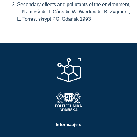
Secondary effects and pollutants of the environment,
J. Namieśnik, T. Górecki, W. Wardencki, B. Zygmunt,
L. Torres, skrypt PG, Gdańsk 1993
Informacje o