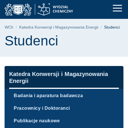
Studenci | Wydział C
Przejdź
Przejdź
Przejdź
do
do
do
menu
wyszukiwarki
treści
głównego
Ścieżka nawigacyjna
WCh
Katedra Konwersji i Magazynowania Energii
Studenci
Treść strony
Studenci
Nawigacja
Katedra Konwersji i Magazynowania
Energii
Badania i aparatura badawcza
Pracownicy i Doktoranci
Publikacje naukowe