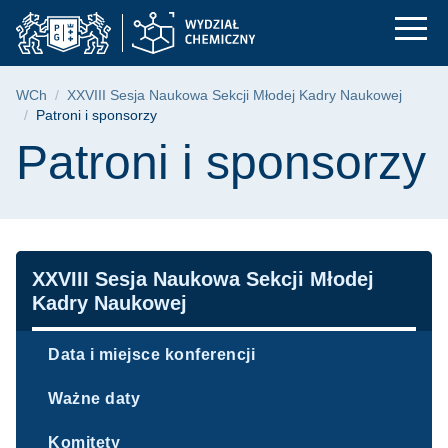
Patroni i sponsorzy 
Przejdź
Przejdź
Przejdź
do
do
do
menu
wyszukiwarki
treści
głównego
Ścieżka nawigacyjna
WCh
XXVIII Sesja Naukowa Sekcji Młodej Kadry Naukowej
Patroni i sponsorzy
Treść strony
Patroni i sponsorzy
Nawigacja
XXVIII Sesja Naukowa Sekcji Młodej
Kadry Naukowej
Data i miejsce konferencji
Ważne daty
Komitety