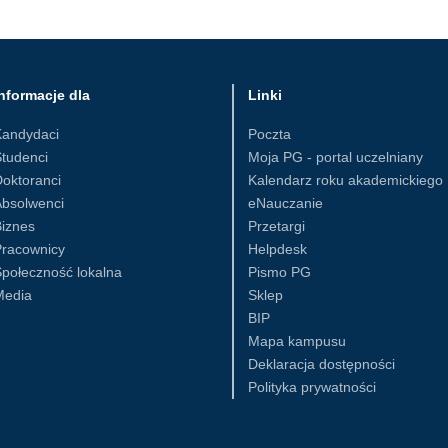
nformacje dla
Linki
Kandydaci
Poczta
tudenci
Moja PG - portal uczelniany
oktoranci
Kalendarz roku akademickiego
Absolwenci
eNauczanie
iznes
Przetargi
Pracownicy
Helpdesk
połeczność lokalna
Pismo PG
Media
Sklep
BIP
Mapa kampusu
Deklaracja dostępności
Polityka prywatności