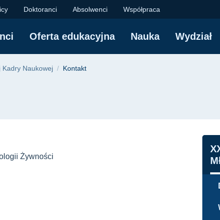
emiczny Politechniki
icy
Doktoranci
Absolwenci
Współpraca
nci
Oferta edukacyjna
Nauka
Wydział
yjna
j Kadry Naukowej
Kontakt
N
X
ologii Żywności
M