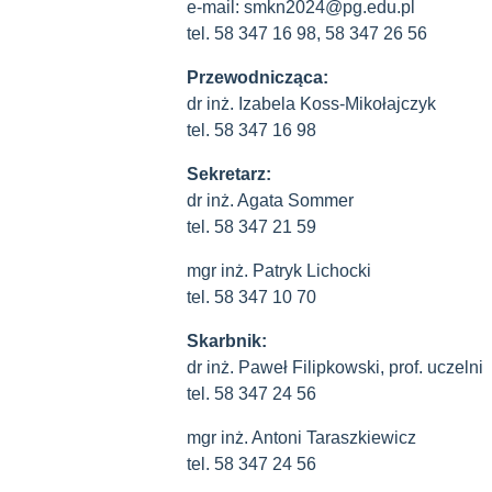
e-mail: smkn2024@pg.edu.pl
tel. 58 347 16 98, 58 347 26 56
Przewodnicząca:
dr inż. Izabela Koss-Mikołajczyk
tel. 58 347 16 98
Sekretarz:
dr inż. Agata Sommer
tel. 58 347 21 59
mgr inż. Patryk Lichocki
tel. 58 347 10 70
Skarbnik:
dr inż. Paweł Filipkowski, prof. uczelni
tel. 58 347 24 56
mgr inż. Antoni Taraszkiewicz
tel. 58 347 24 56