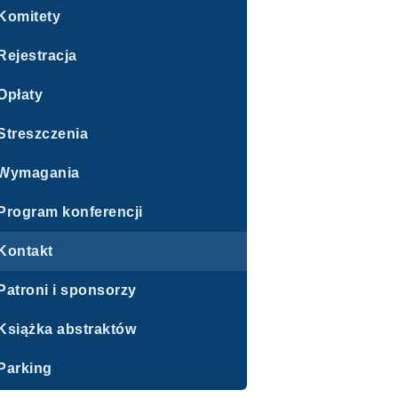
Komitety
Rejestracja
Opłaty
Streszczenia
Wymagania
Program konferencji
Kontakt
Patroni i sponsorzy
Książka abstraktów
Parking