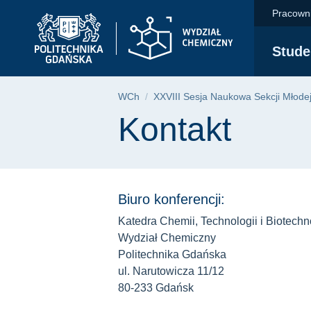
Kontakt | Wydział Ch
Przejdź
Przejdź
Przejdź
Pracown
do
do
do
menu
wyszukiwarki
treści
Stude
głównego
Ścieżka nawigac
WCh
XXVIII Sesja Naukowa Sekcji Młode
Treść strony
Kontakt
Biuro konferencji:
Katedra Chemii, Technologii i Biotechn
Wydział Chemiczny
Politechnika Gdańska
ul. Narutowicza 11/12
80-233 Gdańsk