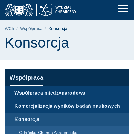
Konsorcja | Wydział 
Przejdź
Przejdź
Przejdź
do
do
do
menu
wyszukiwarki
treści
głównego
Ścieżka nawigacyjna
WCh
Współpraca
Konsorcja
Treść strony
Konsorcja
Nawigacja
Współpraca
Współpraca międzynarodowa
Komercjalizacja wyników badań naukowych
Konsorcja
Gdańska Chemia Akademicka