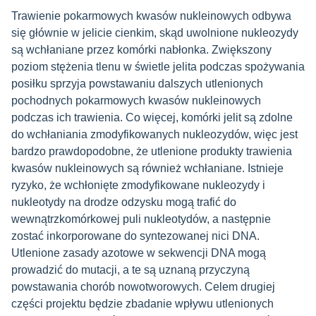
Trawienie pokarmowych kwasów nukleinowych odbywa
się głównie w jelicie cienkim, skąd uwolnione nukleozydy
są wchłaniane przez komórki nabłonka. Zwiększony
poziom stężenia tlenu w świetle jelita podczas spożywania
posiłku sprzyja powstawaniu dalszych utlenionych
pochodnych pokarmowych kwasów nukleinowych
podczas ich trawienia. Co więcej, komórki jelit są zdolne
do wchłaniania zmodyfikowanych nukleozydów, więc jest
bardzo prawdopodobne, że utlenione produkty trawienia
kwasów nukleinowych są również wchłaniane. Istnieje
ryzyko, że wchłonięte zmodyfikowane nukleozydy i
nukleotydy na drodze odzysku mogą trafić do
wewnątrzkomórkowej puli nukleotydów, a następnie
zostać inkorporowane do syntezowanej nici DNA.
Utlenione zasady azotowe w sekwencji DNA mogą
prowadzić do mutacji, a te są uznaną przyczyną
powstawania chorób nowotworowych. Celem drugiej
części projektu będzie zbadanie wpływu utlenionych