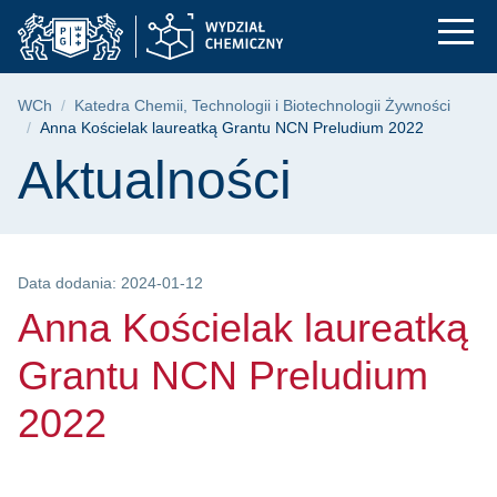
Anna Kościelak laur
Przejdź
Przejdź
Przejdź
do
do
do
menu
wyszukiwarki
treści
głównego
Ścieżka nawigacyjna
WCh
Katedra Chemii, Technologii i Biotechnologii Żywności
Anna Kościelak laureatką Grantu NCN Preludium 2022
Treść strony
Aktualności
Data dodania: 2024-01-12
Anna Kościelak laureatką
Grantu NCN Preludium
2022