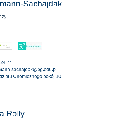
ymann-Sachajdak
czy
 24 74
cymann-sachajdak@pg.edu.pl
ziału Chemicznego pokój 10
a Rolly