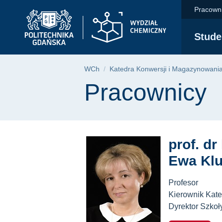
Pracownicy | Wydzia
Przejdź
Przejdź
Przejdź
Pracown
do
do
do
menu
wyszukiwarki
treści
Stude
głównego
Ścieżka nawigac
WCh
Katedra Konwersji i Magazynowania
Treść strony
Pracownicy
prof. dr
Ewa Kl
Profesor
Kierownik Kate
Dyrektor Szkoł