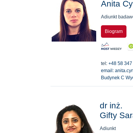
Anita C
Adiunkt badaw
Biogram
tel:
+48 58 347
email: anita.
Budynek C Wyd
dr inż.
Gifty Sar
Adiunkt