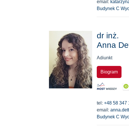
email:
katarzyn
Budynek C Wyd
dr inż.
Anna Det
Adiunkt
Biogram
tel:
+48 58 347 
email:
anna.det
Budynek C Wyd