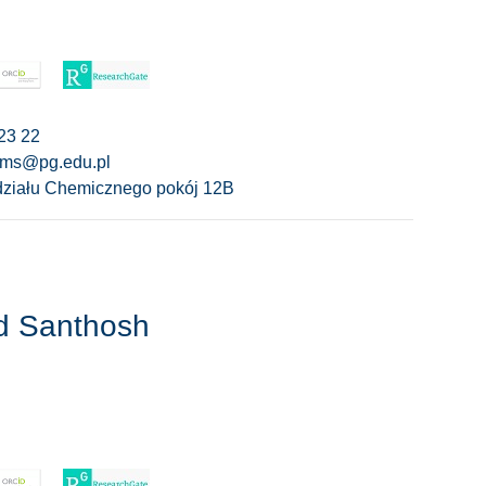
23 22
yms@pg.edu.pl
ziału Chemicznego pokój 12B
d Santhosh