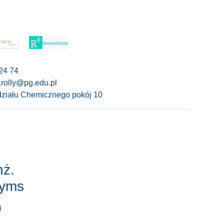
24 74
a.rolly@pg.edu.pl
ziału Chemicznego pokój 10
nż.
Ryms
i