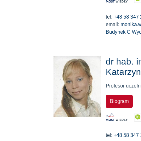
tel:
+48 58 347 
email:
monika.
Budynek C Wyd
dr hab. i
Katarzy
Profesor uczeln
Biogram
tel:
+48 58 347 