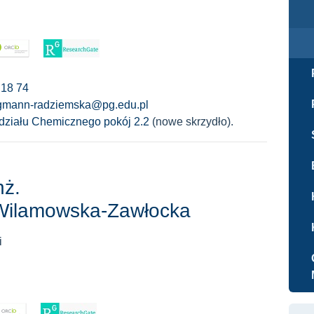
 18 74
gmann-radziemska@pg.edu.pl
ziału Chemicznego pokój 2.2
(nowe skrzydło).
nż.
Wilamowska-Zawłocka
i