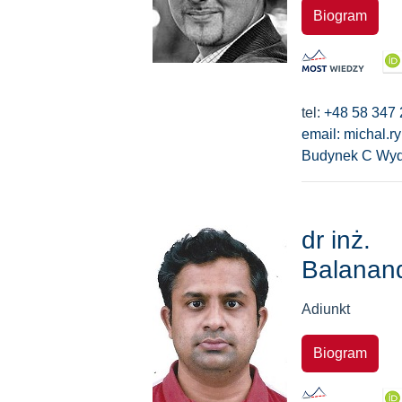
Biogram
tel:
+48 58 347 
email:
michal.r
Budynek C Wyd
dr inż.
Balanan
Adiunkt
Biogram