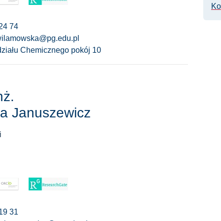
Ko
24 74
wilamowska@pg.edu.pl
ziału Chemicznego pokój 10
nż.
na Januszewicz
i
19 31