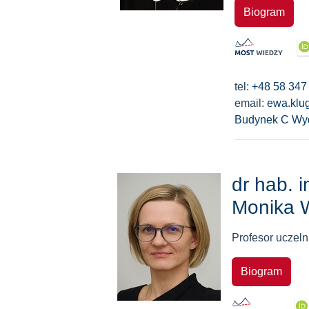
Biogram
tel:
+48 58 347
email:
ewa.klu
Budynek C Wyd
dr hab. i
Monika 
Profesor uczeln
Biogram