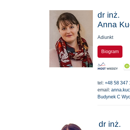
dr inż.
Anna Ku
Adiunkt
Biogram
tel:
+48 58 347 
email:
anna.ku
Budynek C Wyd
dr inż.