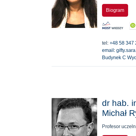
Biogram
tel:
+48 58 347 
email: gifty.sar
Budynek C Wyd
dr hab. i
Michał 
Profesor uczeln