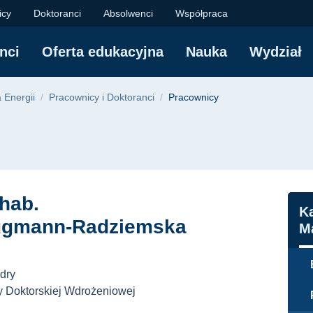
ł Chemiczny Politech
icy
Doktoranci
Absolwenci
Współpraca
nci
Oferta edukacyjna
Nauka
Wydział
yjna
 Energii
Pracownicy i Doktoranci
Pracownicy
 hab.
N
Ka
ugmann-Radziemska
M
dry
y Doktorskiej Wdrożeniowej