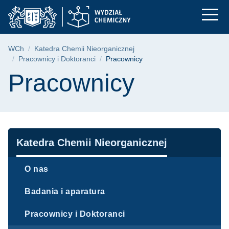
Pracownicy | Wydzia
Przejdź
Przejdź
Przejdź
do
do
do
menu
wyszukiwarki
treści
głównego
Ścieżka nawigacyjna
WCh
Katedra Chemii Nieorganicznej
Pracownicy i Doktoranci
Pracownicy
Treść strony
Pracownicy
Nawigacja
Katedra Chemii Nieorganicznej
O nas
Badania i aparatura
Pracownicy i Doktoranci