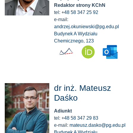
Redaktor strony KChN
tel:
+48 58 347 25 92
e-mail:
andrzej.okuniewski@pg.edu.pl
Budynek A Wydziału
Chemicznego, 123
dr inż. Mateusz
Daśko
Adiunkt
tel:
+48 58 347 29 83
e-mail:
mateusz.dasko@pg.edu.pl
Budynek A Wydziału