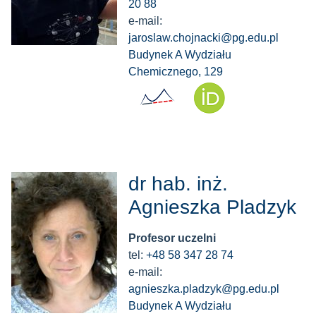
20 88
e-mail:
jaroslaw.chojnacki@pg.edu.pl
Budynek A Wydziału
Chemicznego, 129
dr hab. inż.
Agnieszka Pladzyk
Profesor uczelni
tel:
+48 58 347 28 74
e-mail:
agnieszka.pladzyk@pg.edu.pl
Budynek A Wydziału