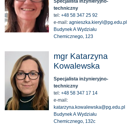
Specjalista inżynieryjno-
techniczny
tel:
+48 58 347 25 92
e-mail:
agnieszka.kieryl@pg.edu.pl
Budynek A Wydziału
Chemicznego, 123
mgr Katarzyna
Kowalewska
Specjalista inżynieryjno-
techniczny
tel:
+48 58 347 17 14
e-mail:
katarzyna.kowalewska@pg.edu.pl
Budynek A Wydziału
Chemicznego, 132c