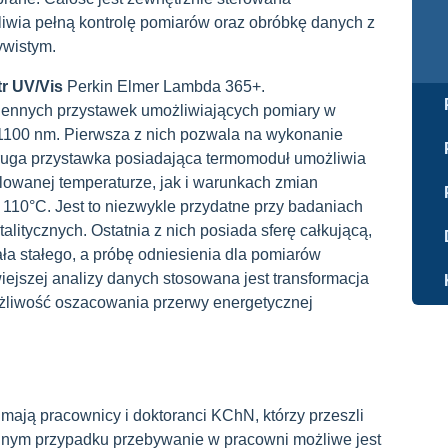
wia pełną kontrolę pomiarów oraz obróbkę danych z
ywistym.
r UV/Vis
Perkin Elmer Lambda 365+.
iennych przystawek umożliwiających pomiary w
0-1100 nm. Pierwsza z nich pozwala na wykonanie
uga przystawka posiadająca termomoduł umożliwia
lowanej temperaturze, jak i warunkach zmian
110°C. Jest to niezwykle przydatne przy badaniach
alitycznych. Ostatnia z nich posiada sferę całkującą,
ła stałego, a próbę odniesienia dla pomiarów
wiejszej analizy danych stosowana jest transformacja
żliwość oszacowania przerwy energetycznej
ają pracownicy i doktoranci KChN, którzy przeszli
nnym przypadku przebywanie w pracowni możliwe jest