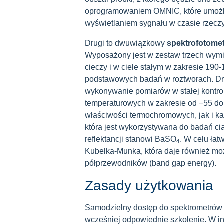
oprogramowaniem OMNIC, które umożli
wyświetlaniem sygnału w czasie rzecz
Drugi to dwuwiązkowy
spektrofotomet
Wyposażony jest w zestaw trzech wym
cieczy i w ciele stałym w zakresie 19
podstawowych badań w roztworach. Dr
wykonywanie pomiarów w stałej kontro
temperaturowych w zakresie od −55 do 
właściwości termochromowych, jak i kat
która jest wykorzystywana do badań cia
reflektancji stanowi BaSO
. W celu łat
4
Kubelka-Munka, która daje również mo
półprzewodników (band gap energy).
Zasady użytkowania
Samodzielny dostęp do spektrometrów m
wcześniej odpowiednie szkolenie. W i