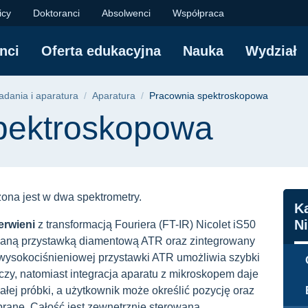
opowa | Wydział Chem
icy
Doktoranci
Absolwenci
Współpraca
nci
Oferta edukacyjna
Nauka
Wydział
yjna
adania i aparatura
Aparatura
Pracownia spektroskopowa
pektroskopowa
na jest w dwa spektrometry.
N
K
N
erwieni
z transformacją Fouriera (FT-IR) Nicolet iS50
owaną przystawką diamentową ATR oraz zintegrowany
sokociśnieniowej przystawki ATR umożliwia szybki
eczy, natomiast integracja aparatu z mikroskopem daje
łej próbki, a użytkownik może określić pozycję oraz
brane. Całość jest zewnętrznie sterowana