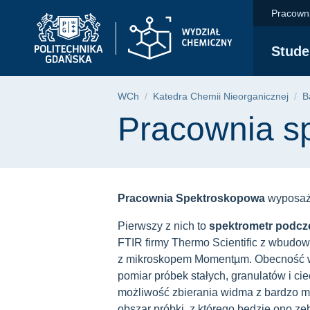
Pracownia spektrosk
Przejdź
Przejdź
Przejdź
Pracown
do
do
do
menu
wyszukiwarki
treści
Stude
głównego
Ścieżka nawigac
WCh
Katedra Chemii Nieorganicznej
B
Treść strony
Pracownia s
Pracownia Spektroskopowa
wyposażo
Pierwszy z nich to
spektrometr podcz
FTIR firmy Thermo Scientific z wbud
z mikroskopem Momentµm. Obecność wy
pomiar próbek stałych, granulatów i ci
możliwość zbierania widma z bardzo ma
obszar próbki, z którego będzie ono ze