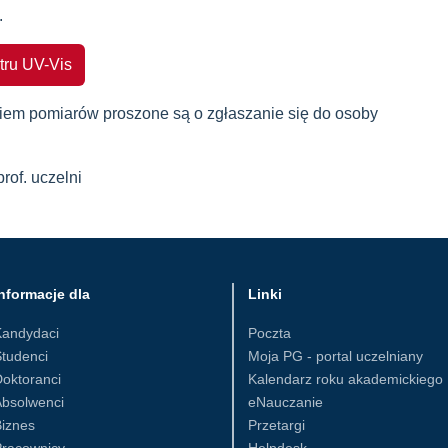
.
tru UV-Vis
em pomiarów proszone są o zgłaszanie się do osoby
 prof. uczelni
nformacje dla
Linki
Kandydaci
Poczta
tudenci
Moja PG - portal uczelniany
oktoranci
Kalendarz roku akademickiego
Absolwenci
eNauczanie
iznes
Przetargi