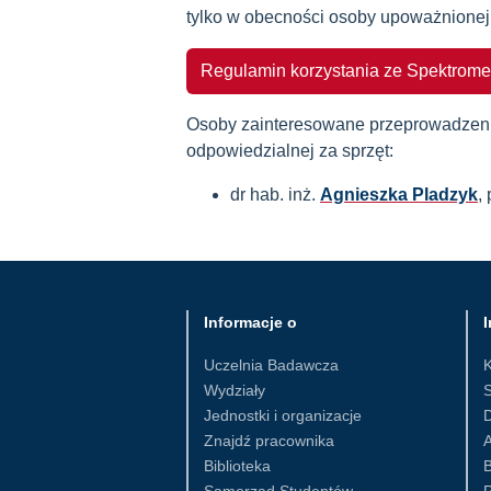
tylko w obecności osoby upoważnionej
Regulamin korzystania ze Spektrome
Osoby zainteresowane przeprowadzeni
odpowiedzialnej za sprzęt:
dr hab. inż.
Agnieszka Pladzyk
,
Informacje o
I
Uczelnia Badawcza
Wydziały
S
Jednostki i organizacje
D
Znajdź pracownika
Biblioteka
B