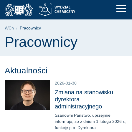
Pracownicy | Wydzia
Przejdź
Przejdź
Przejdź
do
do
do
menu
wyszukiwarki
treści
głównego
Ścieżka nawigacyjna
WCh
Pracownicy
Treść strony
Pracownicy
Aktualności
2026-01-30
Zmiana na stanowisku
dyrektora
administracyjnego
Szanowni Państwo, uprzejmie
informuję, że z dniem 1 lutego 2026 r.,
funkcję p.o. Dyrektora