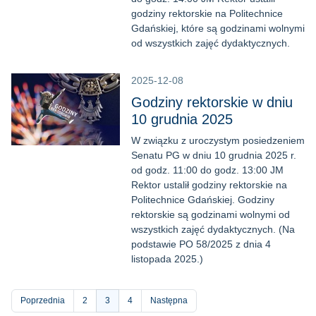
godziny rektorskie na Politechnice
Gdańskiej, które są godzinami wolnymi
od wszystkich zajęć dydaktycznych.
2025-12-08
Godziny rektorskie w dniu
10 grudnia 2025
W związku z uroczystym posiedzeniem
Senatu PG w dniu 10 grudnia 2025 r.
od godz. 11:00 do godz. 13:00 JM
Rektor ustalił godziny rektorskie na
Politechnice Gdańskiej. Godziny
rektorskie są godzinami wolnymi od
wszystkich zajęć dydaktycznych. (Na
podstawie PO 58/2025 z dnia 4
listopada 2025.)
Stronicowanie
Poprzednia
Strona
2
Bieżąca
3
Strona
4
Następna
strona