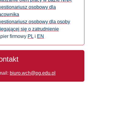
estionariusz osobowy dla
acownika
estionariusz osobowy dla osoby
iegającej się o zatrudnienie
pier firmowy
PL
i
EN
ontakt
mail:
biuro.wch@pg.edu.pl