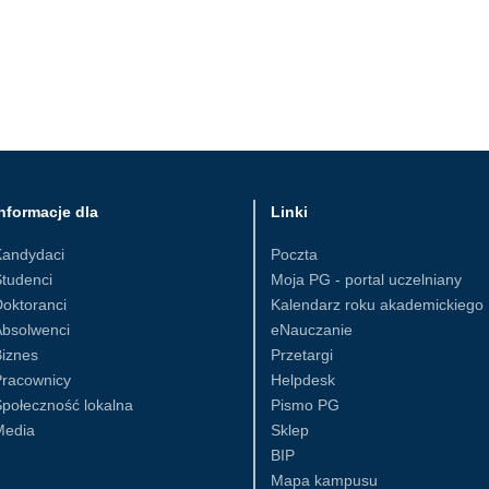
nformacje dla
Linki
Kandydaci
Poczta
tudenci
Moja PG - portal uczelniany
oktoranci
Kalendarz roku akademickiego
Absolwenci
eNauczanie
iznes
Przetargi
Pracownicy
Helpdesk
połeczność lokalna
Pismo PG
Media
Sklep
BIP
Mapa kampusu