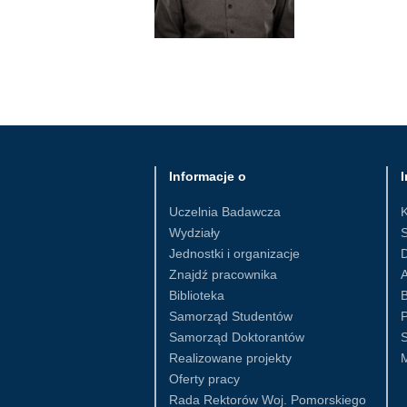
Informacje o
I
Uczelnia Badawcza
Wydziały
S
Jednostki i organizacje
D
Znajdź pracownika
Biblioteka
B
Samorząd Studentów
Samorząd Doktorantów
S
Realizowane projekty
Oferty pracy
Rada Rektorów Woj. Pomorskiego