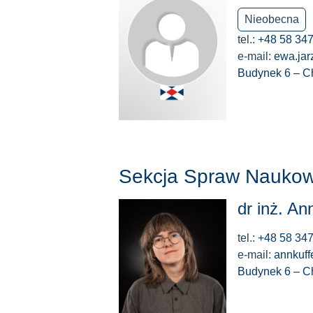
Nieobecna
tel.:
+48 58 347
e-mail:
ewa.ja
Budynek 6 – C
Sekcja Spraw Nauko
dr inż. An
tel.:
+48 58 347
e-mail:
annkuff
Budynek 6 – C