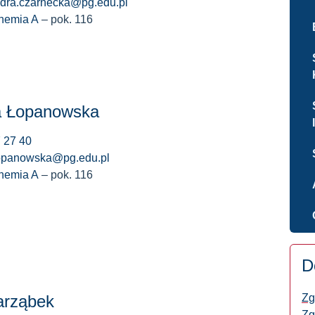
dra.czarnecka@pg.edu.pl
hemia A
– pok. 116
a Łopanowska
 27 40
lopanowska@pg.edu.pl
hemia A
– pok. 116
D
Jarząbek
Zg
Zg