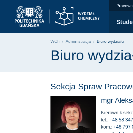
Biuro wydziału | Wyd
Przejdź
Przejdź
Przejdź
Pracown
do
do
do
menu
wyszukiwarki
treści
Stude
głównego
Ścieżka nawigac
WCh
Administracja
Biuro wydziału
Treść strony
Biuro wydzia
Sekcja Spraw Pracow
mgr Aleks
Kierownik sekc
tel.:
+48 58 347
kom.:
+48 797 