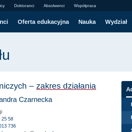
ział Chemiczny Polit
icy
Doktoranci
Absolwenci
Współpraca
nci
Oferta edukacyjna
Nauka
Wydział
yjna
łu
niczych –
zakres działania
N
A
andra Czarnecka
ji
 25 58
013 736