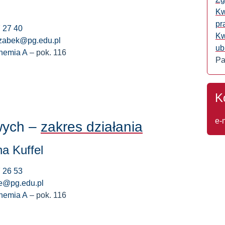
Kw
pr
 27 40
Kw
rzabek@pg.edu.pl
ub
hemia A
– pok. 116
Pa
K
e-
wych –
zakres działania
na Kuffel
 26 53
e@pg.edu.pl
hemia A
– pok. 116